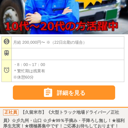

月給 200,000円〜
※（22日出勤の場合）

・8：00～17：00

＊繁忙期は残業有
※休憩60分

詳細を見る
正社員
【久留米市】《大型トラック地場ドライバー／正社
員》☆彡九州・山口 ☆彡★99％手摘み・手降ろし無し！★福利
厚生充実！★積極募集中です！ご応募お待ちしております！