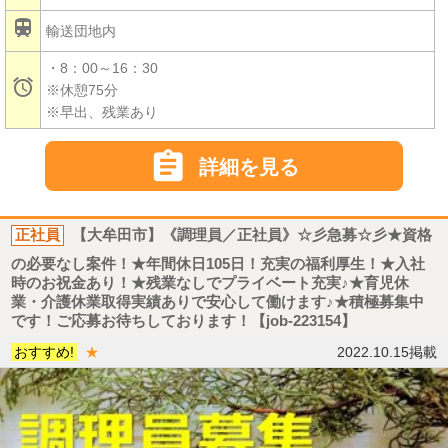

輸送団地内
・8：00～16：30

※休憩75分
※早出、残業あり

詳細を見る
正社員
【大牟田市】《調理員／正社員》☆彡急募☆彡★資格
の必要なし案件！★年間休日105日！充実の福利厚生！★入社
時のお祝金あり！★残業なしでプライベート充実♪★育児休
業・介護休業取得実績ありで安心して働けます♪★積極募集中
です！ご応募お待ちしております！【job-223154】
おすすめ!
★
2022.10.15掲載