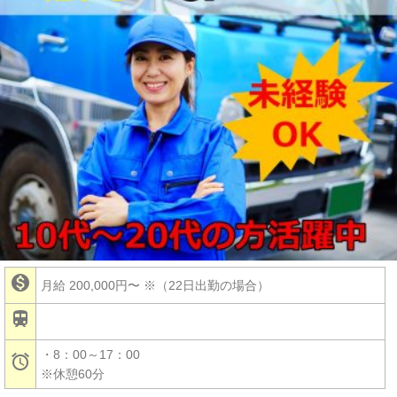

月給 200,000円〜
※（22日出勤の場合）

・8：00～17：00

※休憩60分