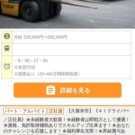

月給 220,000円〜250,000円

・8：30～17：00

※休憩70分
※残業あり（20~40/月間時間程度）

詳細を見る
パート・アルバイト
正社員
【久留米市】《４ｔドライバー
／正社員》★未経験者大歓迎！★経験者は即戦力として優遇！
★資格、免許取得補助ありでスキルアップ出来ます！★あなた
のチャレンジを応援します！★福利厚生充実！★昇給賞与あ