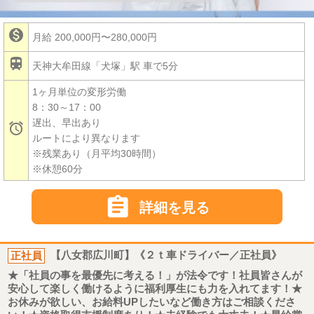

月給 200,000円〜280,000円

天神大牟田線「犬塚」駅 車で5分
1ヶ月単位の変形労働
8：30～17：00
遅出、早出あり

ルートにより異なります
※残業あり（月平均30時間）
※休憩60分

詳細を見る
正社員
【八女郡広川町】《２ｔ車ドライバー／正社員》
★「社員の事を最優先に考える！」が法令です！社員皆さんが
安心して楽しく働けるように福利厚生にも力を入れてます！★
お休みが欲しい、お給料UPしたいなど働き方はご相談くださ