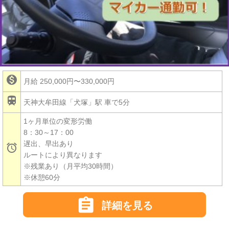

月給 250,000円〜330,000円

天神大牟田線「犬塚」駅 車で5分
1ヶ月単位の変形労働
8：30～17：00
遅出、早出あり

ルートにより異なります
※残業あり（月平均30時間）
※休憩60分

詳細を見る