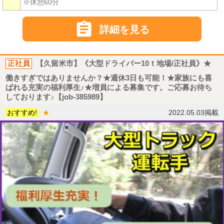
※休憩60分

詳細を見る
正社員
【久留米市】《大型ドライバー10ｔ地場/正社員》★
働きすぎではありませんか？★週休3日も可能！★家族にも喜
ばれる充実の福利厚生♪★増員による募集です。ご応募お待ち
しております♪【job-385989】
おすすめ!
★
2022.05.03掲載