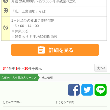

月給 256,000円〜270,000円
※残業代含む

「広川工業団地」そば
1ヶ月単位の変形労働時間制
・5：00～14：00

※休憩60分
※残業あり 月平均30時間前後

詳細を見る
次へ>
344
1
10
件中
件～
件を表示
久留米・大牟田求人ワークス
求人情報
はじめての方へ
よくあるご質問