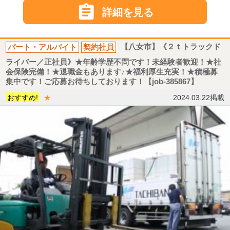

詳細を見る
パート・アルバイト
契約社員
【八女市】《２ｔトラックド
ライバー／正社員》★年齢学歴不問です！未経験者歓迎！★社
会保険完備！★退職金もあります♪★福利厚生充実！★積極募
集中です！ご応募お待ちしております！【job-385867】
おすすめ!
★
2024.03.22掲載