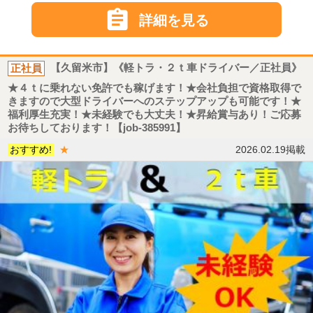

詳細を見る
正社員
【久留米市】《軽トラ・２ｔ車ドライバー／正社員》
★４ｔに乗れない免許でも稼げます！★会社負担で資格取得で
きますので大型ドライバーへのステップアップも可能です！★
福利厚生充実！★未経験でも大丈夫！★昇給賞与あり！ご応募
お待ちしております！【job-385991】
おすすめ!
★
2026.02.19掲載