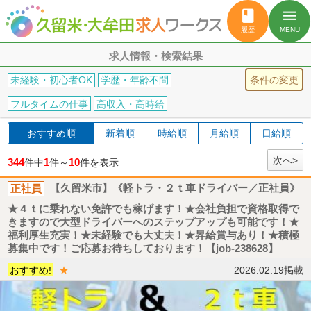
book
menu
履歴
MENU
求人情報・検索結果
条件の変更
未経験・初心者OK
学歴・年齢不問
フルタイムの仕事
高収入・高時給
おすすめ順
新着順
時給順
月給順
日給順
次へ>
344
1
10
件中
件～
件を表示
正社員
【久留米市】《軽トラ・２ｔ車ドライバー／正社員》
★４ｔに乗れない免許でも稼げます！★会社負担で資格取得で
きますので大型ドライバーへのステップアップも可能です！★
福利厚生充実！★未経験でも大丈夫！★昇給賞与あり！★積極
募集中です！ご応募お待ちしております！【job-238628】
おすすめ!
★
2026.02.19掲載