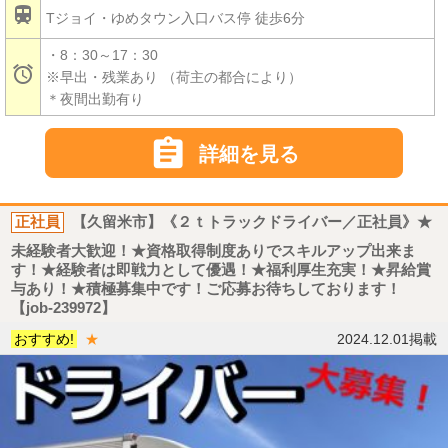

Tジョイ・ゆめタウン入口バス停 徒歩6分
・8：30～17：30

※早出・残業あり （荷主の都合により）
＊夜間出勤有り

詳細を見る
正社員
【久留米市】《２ｔトラックドライバー／正社員》★
未経験者大歓迎！★資格取得制度ありでスキルアップ出来ま
す！★経験者は即戦力として優遇！★福利厚生充実！★昇給賞
与あり！★積極募集中です！ご応募お待ちしております！
【job-239972】
おすすめ!
★
2024.12.01掲載