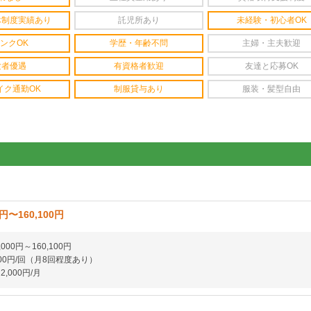
休制度実績あり
託児所あり
未経験・初心者OK
ンクOK
学歴・年齢不問
主婦・主夫歓迎
験者優遇
有資格者歓迎
友達と応募OK
イク通勤OK
制服貸与あり
服装・髪型自由
0円〜160,100円
000円～160,100円
00円/回（月8回程度あり）
,000円/月