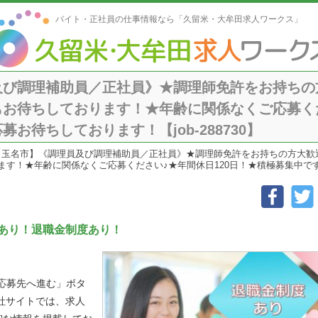
バイト・正社員の仕事情報なら「久留米・大牟田求人ワークス」
及び調理補助員／正社員》★調理師免許をお持ちの
お待ちしております！★年齢に関係なくご応募くだ
お待ちしております！【job-288730】
【玉名市】《調理員及び調理補助員／正社員》★調理師免許をお持ちの方大歓
す！★年齢に関係なくご応募ください♪★年間休日120日！★積極募集中です！ご
あり！退職金制度あり！
「応募先へ進む」ボタ
社サイトでは、求人