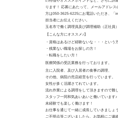
の特徴やオススメポイントなど、さらに詳
ります！ 応募にあたって、メールアドレス
方は050-3625-6225にお電話いただき、「
担当者にお伝えください。
玉名市で働く調理員及び調理補助（正社員
【こんな方にオススメ♪】
・資格はあるけど経験ないな・・・という
・残業ない職場をお探しの方！
・転職をしたい方！
医療関係の受託業務を行っております。
主に入院者、及び入居者の食事の調理、
その他、病院の売店経営を行っています。
女性が多く活躍さてれています。
流れ作業による調理をして頂きますので難
スタッフ一同
和気あいあいと働いています♪
未経験でも楽しく働けます！
お仕事を通じて一緒に成長していきましょ
ご不明点等ございましたら、お気軽にご連絡