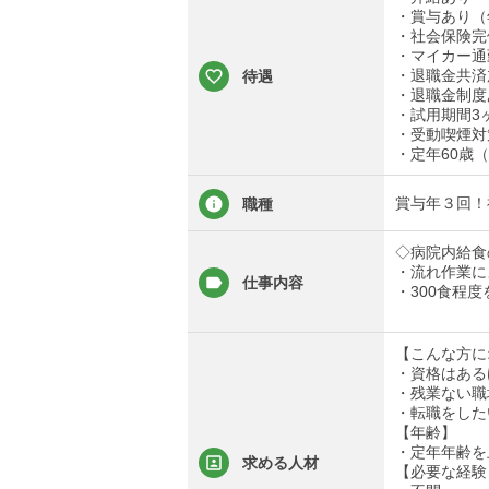
・賞与あり（
・社会保険完
・マイカー通勤
・退職金共済
待遇
・退職金制度
・試用期間3
・受動喫煙対
・定年60歳
賞与年３回！
職種
◇病院内給食
・流れ作業に
仕事内容
・300食程
【こんな方に
・資格はある
・残業ない職
・転職をした
【年齢】
・定年年齢を
求める人材
【必要な経験