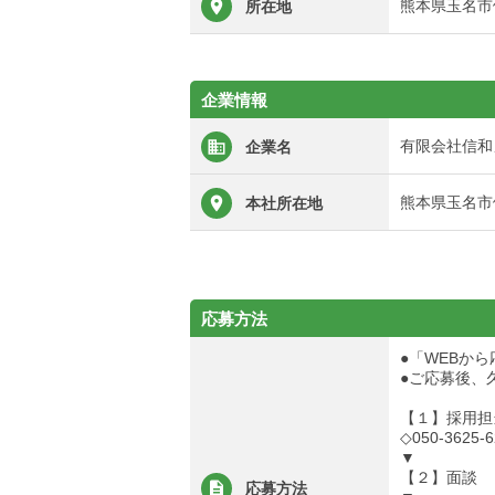
熊本県玉名市
所在地
企業情報
有限会社信和
企業名
熊本県玉名市
本社所在地
応募方法
●「WEBか
●ご応募後、
【１】採用担
◇050-3625-6
▼
【２】面談
応募方法