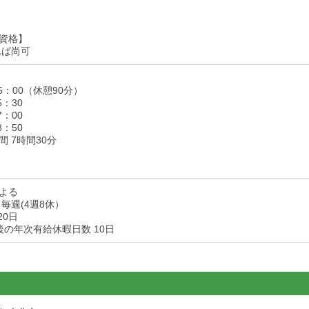
資格】
れば尚可
15：00（休憩90分）
5：30
7：00
8：50
 7時間30分
よる
毎週(4週8休）
20日
後の年次有給休暇日数 10日