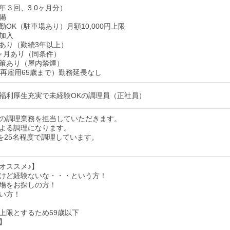
年３回、3.0ヶ月分）
備
OK（駐車場あり）月額10,000円上限
加入
あり（勤続3年以上）
ヶ月あり（同条件）
策あり（屋内禁煙）
（再雇用65歳まで）勤務延長なし
福利厚生充実で未経験OKの調理員（正社員）
の調理業務を担当していただきます。
よる調理になります。
度を25名程度で調理しています。
オススメ♪】
けど経験ないな・・・という方！
場をお探しの方！
い方！
上限とするため59歳以下
】