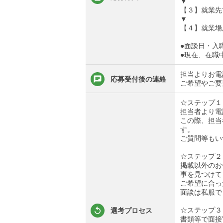
▼
【３】就業先
▼
【４】就業場
●面談日・入
●現在、在職
担当よりお電
応募受付後の連絡
ご希望やご要
☆ステップ１
担当者より電
この際、担当
す。
ご質問等もい
☆ステップ２
掲載以外のお
事を見つけて
ご希望に合っ
面談は私服で
☆ステップ３
選考プロセス
書類等で面接