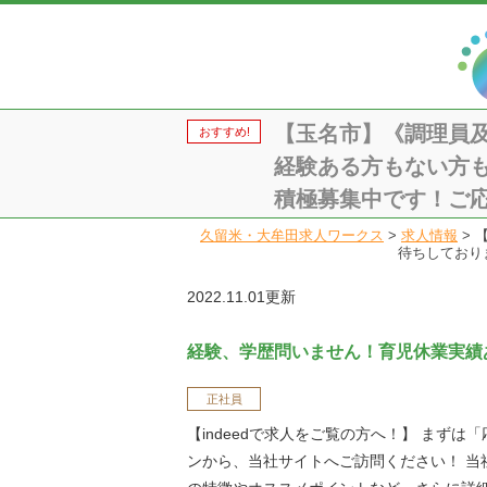
【玉名市】《調理員
おすすめ!
経験ある方もない方も
積極募集中です！ご応募
久留米・大牟田求人ワークス
>
求人情報
>
待ちしておりま
2022.11.01更新
経験、学歴問いません！育児休業実績
正社員
【indeedで求人をご覧の方へ！】 まずは
ンから、当社サイトへご訪問ください！ 当