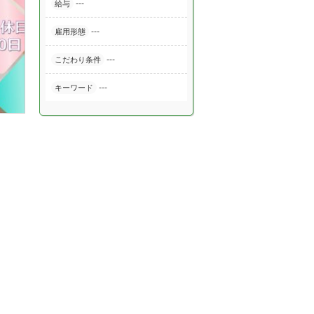
---
給与
---
雇用形態
---
こだわり条件
---
キーワード