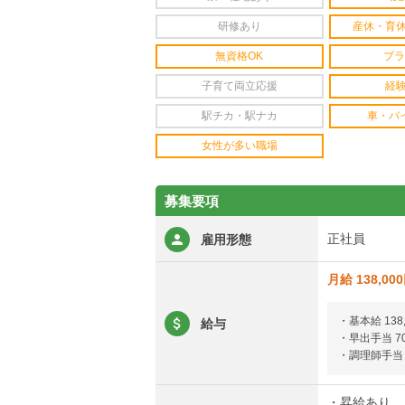
研修あり
産休・育
無資格OK
ブラ
子育て両立応援
経
駅チカ・駅ナカ
車・バ
女性が多い職場
募集要項
正社員
雇用形態
月給 138,00
・基本給 138,
給与
・早出手当 7
・調理師手当 2
・昇給あり