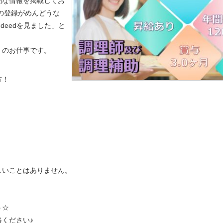
細な情報を掲載してお
の登録がめんどうな
indeedを見ました」と
）のお仕事です。
方！
しいことはありません。
う☆
ください♪