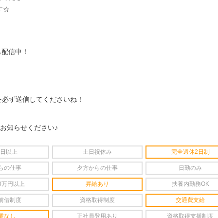
す☆
も配信中！
を必ず送信してくださいね！
をお知らせください♪
4日以上
土日祝休み
完全週休2日制
らの仕事
夕方からの仕事
日勤のみ
0万円以上
昇給あり
扶養内勤務OK
前借制度
資格取得制度
交通費支給
業なし
正社員登用あり
資格取得支援制度