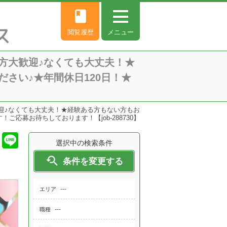
book
閲覧履歴
メニュー
方大歓迎♪なくても大丈夫！★
さい♪★年間休日120日！★
迎♪なくても大丈夫！★経験ある方もない方もお
応募お待ちしております！【job-288730】
選択中の検索条件

条件を変更する
---
エリア
---
職種