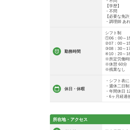
・不問
【学歴】
・不問
【必要な免許
・調理師 あ
シフト制
①06：00～
②07：00～1
③08：30～1
勤務時間
④10：20～1
※所定労働時間
※休憩 60分
※残業なし
・シフト表に
・週休二日制 
休日・休暇
・年間休日 1
・6ヶ月経過
所在地・アクセス