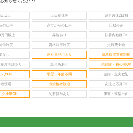
をお知らせください♪
4日以上
土日祝休み
完全週休2日制
らの仕事
夕方からの仕事
日勤のみ
0万円以上
昇給あり
扶養内勤務OK
前借制度
資格取得制度
交通費支給
業なし
正社員登用あり
資格取得支援制度
休制度実績あり
託児所あり
未経験・初心者OK
ンクOK
学歴・年齢不問
主婦・主夫歓迎
験者優遇
有資格者歓迎
友達と応募OK
イク通勤OK
制服貸与あり
服装・髪型自由