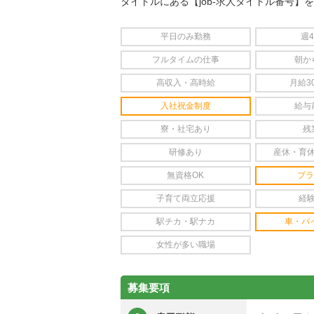
タイトルにある【job-求人タイトル番号】
平日のみ勤務
週
フルタイムの仕事
朝か
高収入・高時給
月給3
入社祝金制度
給与
寮・社宅あり
残
研修あり
産休・育
無資格OK
ブラ
子育て両立応援
経
駅チカ・駅ナカ
車・バ
女性が多い職場
募集要項