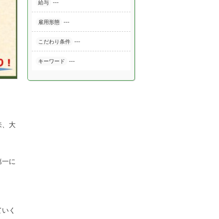
---
給与
---
雇用形態
---
こだわり条件
---
キーワード
来、大
第一に
ていく