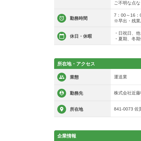
ご不明な点な
7：00～16：
勤務時間
※早出・残業
・日祝日、他
休日・休暇
・夏期、冬期
所在地・アクセス
運送業
業態
株式会社近藤
勤務先
841-0073
所在地
企業情報