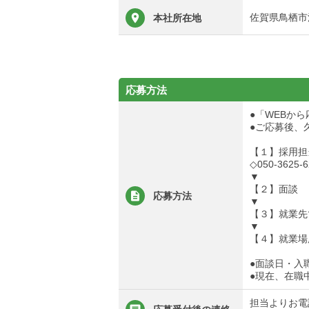
佐賀県鳥栖市江
本社所在地
応募方法
●「WEBか
●ご応募後、
【１】採用担
◇050-3625-6
▼
【２】面談
応募方法
▼
【３】就業先
▼
【４】就業場
●面談日・入
●現在、在職
担当よりお電