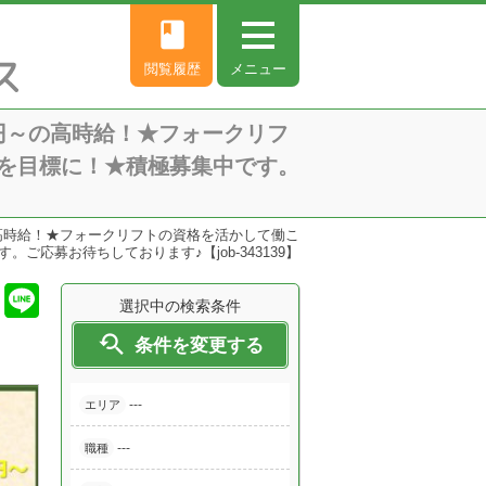
book
閲覧履歴
メニュー
0円～の高時給！★フォークリフ
を目標に！★積極募集中です。
の高時給！★フォークリフトの資格を活かして働こ
応募お待ちしております♪【job-343139】
選択中の検索条件

条件を変更する
---
エリア
---
職種