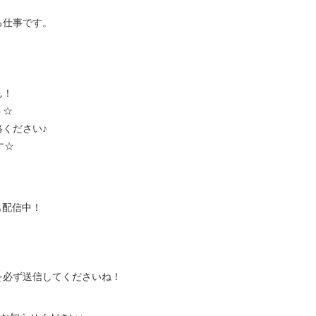
る仕事です。
ん！
う☆
ください♪
す☆
も配信中！
を必ず送信してくださいね！