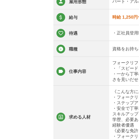
パート・アル
雇用形態
時給 1,250
給与
・正社員登用
待遇
資格をお持ち
職種
フォークリフ
・「スピード
仕事内容
・一から丁寧
さを見いだせ
《こんな方に
・フォークリ
・ステップア
・安全で丁寧
スキルアップ
求める人材
学歴、必要あ
経験者優遇
《必要な免許
・フォークリ