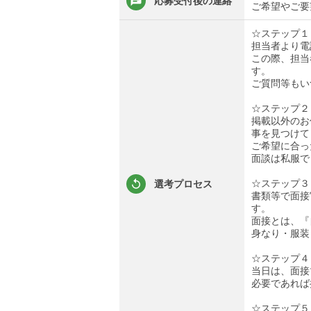
応募受付後の連絡
ご希望やご要
☆ステップ１
担当者より電
この際、担当
す。
ご質問等もい
☆ステップ２
掲載以外のお
事を見つけて
ご希望に合っ
面談は私服で
☆ステップ３
選考プロセス
書類等で面接
す。
面接とは、『
身なり・服装
☆ステップ４
当日は、面接
必要であれば
☆ステップ５