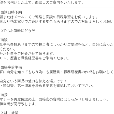
望をお伺いした上で、面談日のご案内をいたします。
 面談日時予約
話またはメールにてご連絡し面談の日程希望をお伺いします。
者より携帯電話でご連絡する場合もありますのでご対応よろしくお願い
つでもお気軽にどうぞ！
 面談
仕事も多数ありますので担当者にしっかりご要望を伝え、自分に合った
ください。
たお仕事をご紹介させて頂きます。
ＯＫ。歴書と職務経歴書をご準備ください。
 面接事前準備
官に自分を知ってもらう為にも履歴書・職務経歴書の作成をお願いして
自分という商品の魅力を伝える場』です！
・髪型等、第一印象を決める要素を確認しておいて下さい。
 面接
マナーを再度確認の上、面接官の質問にはしっかりと答えましょう。
担当者が同行致します。
 入社・就業