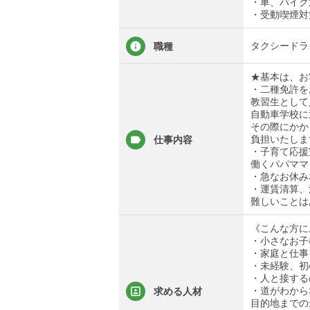
・車、バイク
・受動喫煙対
タクシードラ
職種
★基本は、お
・二種免許を
教習生として
自動車学校に
その際にかか
負担いたしま
仕事内容
・子育て応援
働くパパママ
・急なお休み
・運賃清算、
難しいことは
《こんな方に
・小さなお子
・家庭と仕事
・未経験、初
・人と接する
・道がわから
求める人材
目的地までの