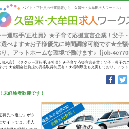
バイト・正社員の仕事情報なら「久留米・大牟田求人ワークス」
シー運転手/正社員》★子育て応援宣言企業！父子
に選べます★お子様優先に時間調節可能です★全額
アットホームな環境で働けます♪【job-4c77037b
久留米市】《タクシー運転手/正社員》★子育て応援宣言企業！父子・母子の
す★全額会社負担の資格取得制度有！★福利厚生も充実しており、アットホームな環境
！未経験者歓迎です！
「応募先へ進む」ボタ
社サイトでは、求人