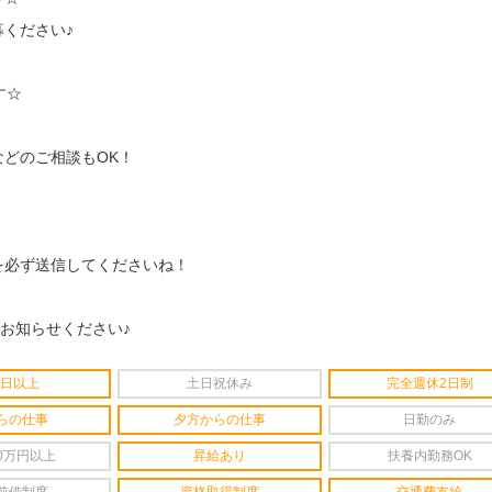
ください♪
す☆
どのご相談もOK！
を必ず送信してくださいね！
をお知らせください♪
4日以上
土日祝休み
完全週休2日制
らの仕事
夕方からの仕事
日勤のみ
0万円以上
昇給あり
扶養内勤務OK