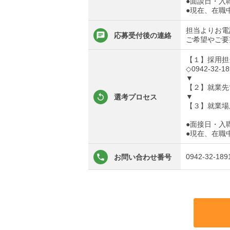
●面談日・入
●現在、在職
担当よりお電
応募受付後の連絡
ご希望やご要
【１】採用担
◇0942-32-18
▼
【２】就業先
▼
選考プロセス
【３】就業場
●面接日・入
●現在、在職
0942-32-189
お問い合わせ番号