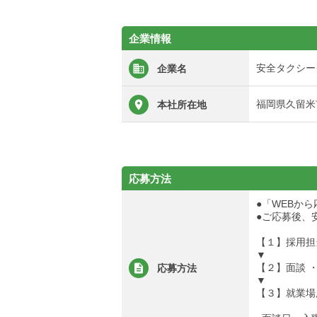
企業情報
安全タクシー
企業名
福岡県久留米市
本社所在地
応募方法
●「WEBか
●ご応募後、
【１】採用担
▼
【２】面談 
応募方法
▼
【３】就業場