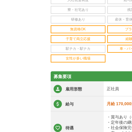
入社祝金制度
給与
寮・社宅あり
残
研修あり
産休・育
無資格OK
ブラ
子育て両立応援
経
駅チカ・駅ナカ
車・バ
女性が多い職場
募集要項
正社員
雇用形態
月給 170,00
給与
・賞与あり（
・定年後の継
・社会保険完
待遇