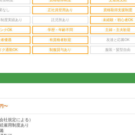
前借制度
資格取得制度
交通費支給
業なし
正社員登用あり
資格取得支援制度
休制度実績あり
託児所あり
未経験・初心者OK
ンクOK
学歴・年齢不問
主婦・主夫歓迎
験者優遇
有資格者歓迎
友達と応募OK
イク通勤OK
制服貸与あり
服装・髪型自由
0円〜
会社規定による）
続雇用制度あり
備