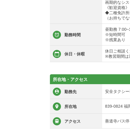
画期的なシス
《歓迎資格》
◆二種免許所
（お持ちでな
昼勤務 7:00~1
※短時間可
勤務時間
※残業あり
休日ご相談く
休日・休暇
※教習期間は
所在地・アクセス
安全タクシー
勤務先
839-0824
所在地
善道寺バス停
アクセス