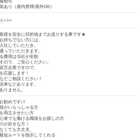
通勤可
策あり（屋内禁煙/屋外OK）
イバー
客様を安全に目的地までお送りする事です★
お持ちでない方には、
入社していただき、
通っていただきます。
る費用は当社が全額
すので、ご安心ください。
宣言企業ですので、
を応援します！
などご相談ください！
洗車などあります。
ありません。
お勧めです♪》
様がいらっしゃる方
を両立させたい方
心者でも働ける職場をお探しの方
のが好きな方！
なくても大丈夫、
最短ルートを指示してくれる