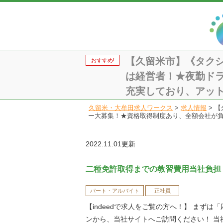
【久留米市】《タクシ
おすすめ!
は経営者！★夜勤ド
充実しており、アットホ
久留米・大牟田求人ワークス
>
求人情報
>
【
ー大募集！★資格取得制度あり、全額会社が負担
2022.11.01更新
二種免許取得までの教習費用当社負担
パート・アルバイト
正社員
【indeedで求人をご覧の方へ！】 まずは
ンから、当社サイトへご訪問ください！ 当