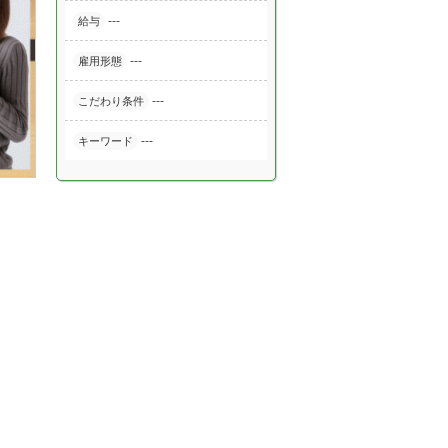
---
給与
---
雇用形態
---
こだわり条件
---
キーワード