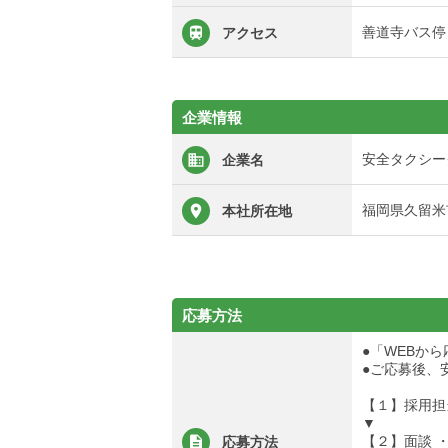
善道寺バス停
アクセス
企業情報
安全タクシー
企業名
福岡県久留米市
本社所在地
応募方法
●「WEBか
●ご応募後、
【１】採用担
▼
【２】面談 
応募方法