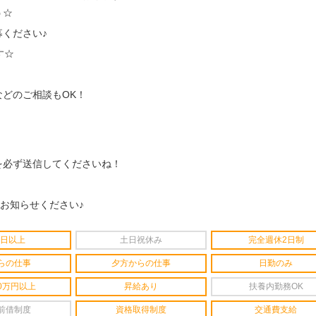
う☆
ください♪
す☆
どのご相談もOK！
を必ず送信してくださいね！
をお知らせください♪
4日以上
土日祝休み
完全週休2日制
らの仕事
夕方からの仕事
日勤のみ
0万円以上
昇給あり
扶養内勤務OK
前借制度
資格取得制度
交通費支給