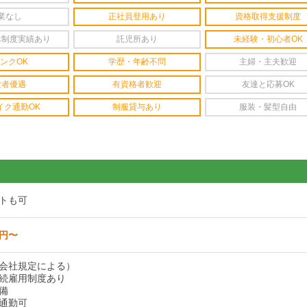
業なし
正社員登用あり
資格取得支援制度
休制度実績あり
託児所あり
未経験・初心者OK
ンクOK
学歴・年齢不問
主婦・主夫歓迎
験者優遇
有資格者歓迎
友達と応募OK
イク通勤OK
制服貸与あり
服装・髪型自由
トも可
0円〜
会社規定による）
続雇用制度あり
備
通勤可