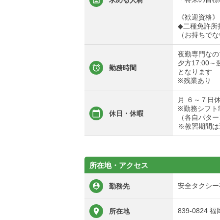
求める人材
《歓迎資格》
◆二種免許所
（お持ちでな
夜勤専門なの
夕方17:00～
勤務時間
となります
※残業あり
月 ６～７日
※勤務シフト
休日・休暇
（各自パター
※教習期間は
所在地・アクセス
安全タクシー
勤務先
839-0824
所在地