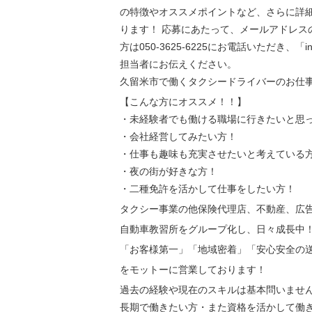
の特徴やオススメポイントなど、さらに詳
ります！ 応募にあたって、メールアドレス
方は050-3625-6225にお電話いただき、「
担当者にお伝えください。
久留米市で働くタクシードライバーのお仕
【こんな方にオススメ！！】
・未経験者でも働ける職場に行きたいと思
・会社経営してみたい方！
・仕事も趣味も充実させたいと考えている
・夜の街が好きな方！
・二種免許を活かして仕事をしたい方！
タクシー事業の他保険代理店、不動産、広
自動車教習所をグループ化し、日々成長中
「お客様第一」「地域密着」「安心安全の
をモットーに営業しております！
過去の経験や現在のスキルは基本問いませ
長期で働きたい方・また資格を活かして働