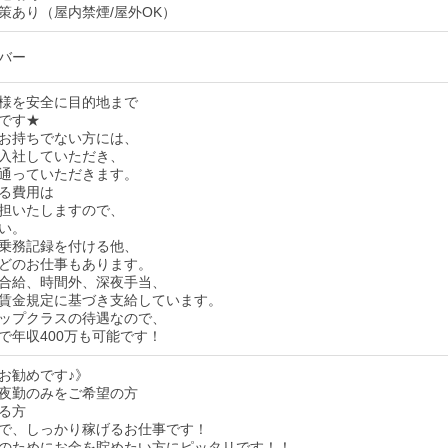
策あり（屋内禁煙/屋外OK）
バー
様を安全に目的地まで
です★
お持ちでない方には、
入社していただき、
通っていただきます。
る費用は
担いたしますので、
い。
乗務記録を付ける他、
どのお仕事もあります。
合給、時間外、深夜手当、
賃金規定に基づき支給しています。
ップクラスの待遇なので、
で年収400万も可能です！
お勧めです♪》
夜勤のみをご希望の方
る方
で、しっかり稼げるお仕事です！
のためにお金を貯めたい方にピッタリです！！