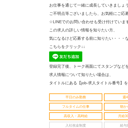
お仕事を通じて一緒に成長していきましょ
ご不明点等ございましたら、お気軽にご応募
☆LINEでのお問い合わせも受け付けていま
この求人の詳しい情報を知りたい方、
気になるけど応募する前に知りたい・・・な
こちらをクリック↓↓
登録完了後、トーク画面にてスタンプなど
求人情報について知りたい場合は、
タイトルにある【job-求人タイトル番号】
平日のみ勤務
週
フルタイムの仕事
朝か
高収入・高時給
月給3
入社祝金制度
給与