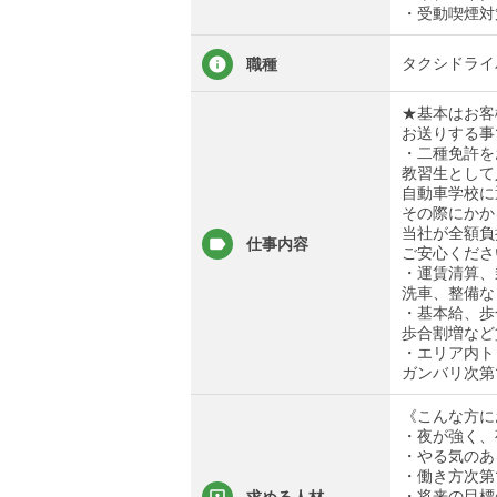
・受動喫煙対
タクシドライ
職種
★基本はお客
お送りする事
・二種免許を
教習生として
自動車学校に
その際にかか
当社が全額負
仕事内容
ご安心くださ
・運賃清算、
洗車、整備な
・基本給、歩
歩合割増など
・エリア内ト
ガンバリ次第
《こんな方に
・夜が強く、
・やる気のあ
・働き方次第
・将来の目標