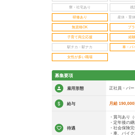
寮・社宅あり
残
研修あり
産休・育
無資格OK
ブラ
子育て両立応援
経
駅チカ・駅ナカ
車・バ
女性が多い職場
募集要項
正社員・パー
雇用形態
月給 190,00
給与
・賞与あり（
・定年後の継
・社会保険完
待遇
・車、バイク