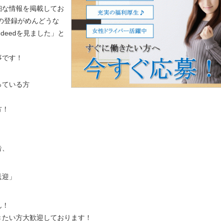
細な情報を掲載してお
の登録がめんどうな
indeedを見ました」と
事です！
っている方
方！
告、
！
送迎」
ん！
きたい方大歓迎しております！