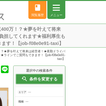
book
閲覧履歴
メニュー
400万！？★夢を叶えて将来
負担してくれます★福利厚生も
ob-f08e0e91-taxi】
万！？★夢を叶えて将来は経営者！★夜勤ドライバ
でご質問もできます！【job-f08e0e91-
taxi】
選択中の検索条件

条件を変更する
---
エリア
---
職種