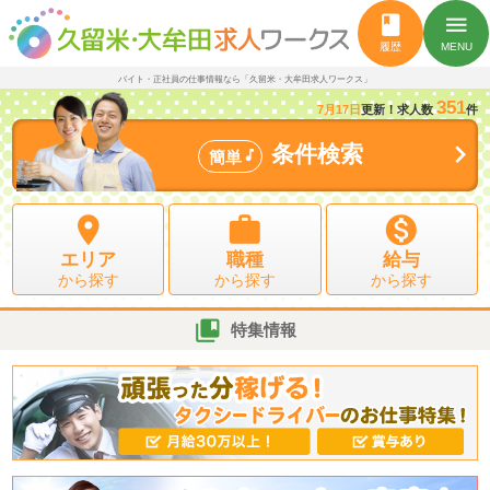
book
menu
履歴
MENU
バイト・正社員の仕事情報なら「久留米・大牟田求人ワークス」
351
7月17日
更新！求人数
件

条件検索

簡単



エリア
職種
給与
から探す
から探す
から探す

特集情報