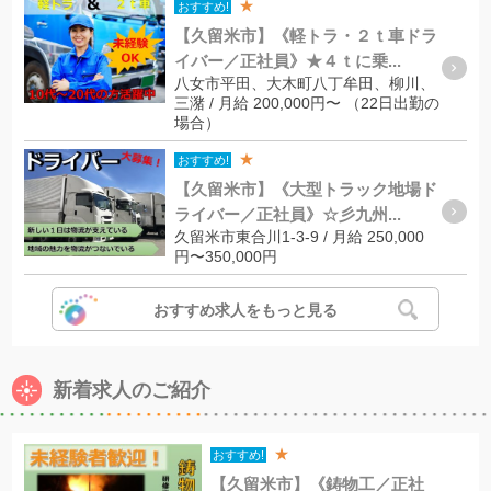
★
おすすめ!
【久留米市】《軽トラ・２ｔ車ドラ
イバー／正社員》★４ｔに乗...
八女市平田、大木町八丁牟田、柳川、
三潴 / 月給 200,000円〜 （22日出勤の
場合）
★
おすすめ!
【久留米市】《大型トラック地場ド
ライバー／正社員》☆彡九州...
久留米市東合川1-3-9 / 月給 250,000
円〜350,000円
おすすめ求人をもっと見る
新着求人のご紹介
★
おすすめ!
【久留米市】《鋳物工／正社