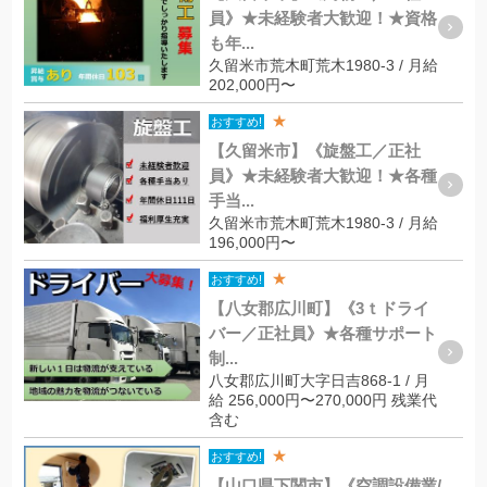
員》★未経験者大歓迎！★資格
も年...
久留米市荒木町荒木1980-3 / 月給
202,000円〜
★
おすすめ!
【久留米市】《旋盤工／正社
員》★未経験者大歓迎！★各種
手当...
久留米市荒木町荒木1980-3 / 月給
196,000円〜
★
おすすめ!
【八女郡広川町】《3ｔドライ
バー／正社員》★各種サポート
制...
八女郡広川町大字日吉868-1 / 月
給 256,000円〜270,000円 残業代
含む
★
おすすめ!
【山口県下関市】《空調設備業/