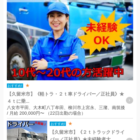
★
おすすめ!
【久留米市】《軽トラ・２ｔ車ドライバー／正社員》★
４ｔに乗...
八女市平田、大木町八丁牟田、柳川市上宮永、三潴、南筑後
/ 月給 200,000円〜 （22日出勤の場合）
★
おすすめ!
【久留米市】《２ｔトラックドライ
バー／正社員》★未経験者大...