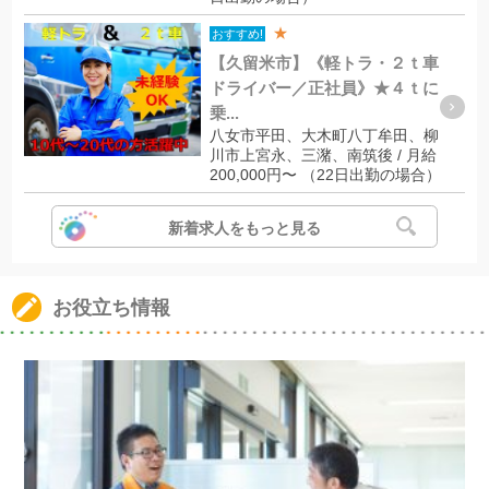
★
おすすめ!
【久留米市】《軽トラ・２ｔ車
ドライバー／正社員》★４ｔに
乗...
八女市平田、大木町八丁牟田、柳
川市上宮永、三潴、南筑後 / 月給
200,000円〜 （22日出勤の場合）
新着求人をもっと見る
お役立ち情報