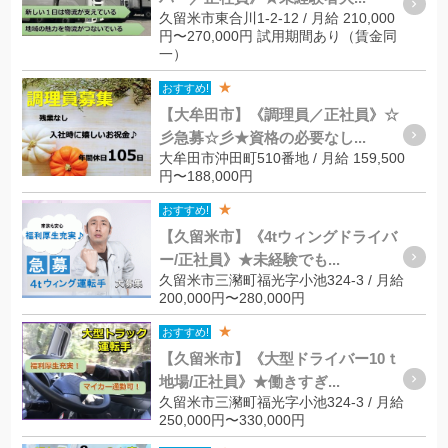
久留米市東合川1-2-12 / 月給 210,000
円〜270,000円 試用期間あり（賃金同
一）
★
おすすめ!
【大牟田市】《調理員／正社員》☆
彡急募☆彡★資格の必要なし...
大牟田市沖田町510番地 / 月給 159,500
円〜188,000円
★
おすすめ!
【久留米市】《4tウィングドライバ
ー/正社員》★未経験でも...
久留米市三瀦町福光字小池324-3 / 月給
200,000円〜280,000円
★
おすすめ!
【久留米市】《大型ドライバー10ｔ
地場/正社員》★働きすぎ...
久留米市三瀦町福光字小池324-3 / 月給
250,000円〜330,000円