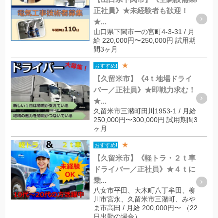
正社員》★未経験者も歓迎！
★...
山口県下関市一の宮町4-3-31 / 月
給 220,000円〜250,000円 試用期
間3ヶ月
★
おすすめ!
【久留米市】《4ｔ地場ドライ
バー／正社員》★即戦力求む！
★...
久留米市三瀦町田川1953-1 / 月給
250,000円〜300,000円 試用期間3
ヶ月
★
おすすめ!
【久留米市】《軽トラ・２ｔ車
ドライバー／正社員》★４ｔに
乗...
八女市平田、大木町八丁牟田、柳
川市宮永、久留米市三潴町、みや
ま市高田 / 月給 200,000円〜 （22
日出勤の場合）