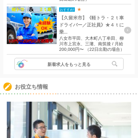
★
おすすめ!
【久留米市】《軽トラ・２ｔ車
ドライバー／正社員》★４ｔに
乗...
八女市平田、大木町八丁牟田、柳
川市上宮永、三潴、南筑後 / 月給
200,000円〜 （22日出勤の場合）
新着求人をもっと見る
お役立ち情報