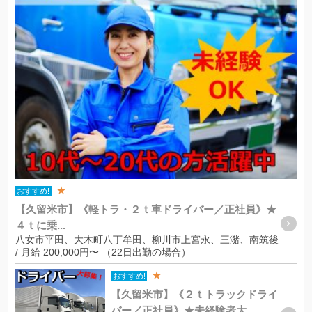
★
おすすめ!
【久留米市】《軽トラ・２ｔ車ドライバー／正社員》★
４ｔに乗...
八女市平田、大木町八丁牟田、柳川市上宮永、三潴、南筑後
/ 月給 200,000円〜 （22日出勤の場合）
★
おすすめ!
【久留米市】《２ｔトラックドライ
バー／正社員》★未経験者大...