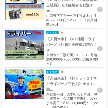
正社員》★未経験者も歓迎！
★...
山口県下関市一の宮町4-3-31 / 月
給 220,000円〜250,000円 試用期
間3ヶ月
★
おすすめ!
【久留米市】《4ｔ地場ドライ
バー／正社員》★即戦力求む！
★...
久留米市三瀦町田川1953-1 / 月給
250,000円〜300,000円 試用期間3
ヶ月
★
おすすめ!
【久留米市】《軽トラ・２ｔ車
ドライバー／正社員》★４ｔに
乗...
八女市平田、大木町八丁牟田、柳
川市宮永、久留米市三潴町、みや
ま市高田 / 月給 200,000円〜 （22
日出勤の場合）