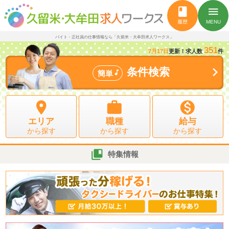
book
menu
履歴
MENU
バイト・正社員の仕事情報なら「久留米・大牟田求人ワークス」
351
7月17日
更新！求人数
件

条件検索

簡単



エリア
職種
給与
から探す
から探す
から探す

特集情報