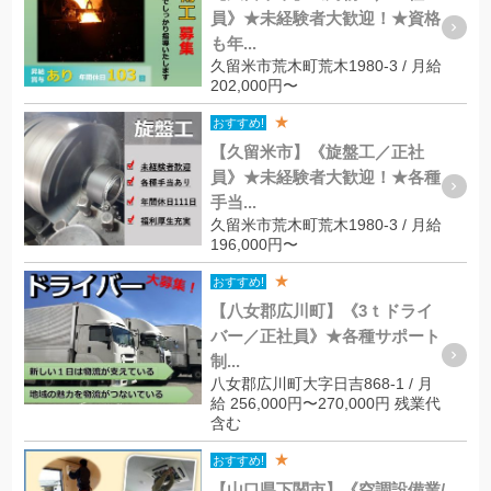
員》★未経験者大歓迎！★資格
も年...
久留米市荒木町荒木1980-3 / 月給
202,000円〜
★
おすすめ!
【久留米市】《旋盤工／正社
員》★未経験者大歓迎！★各種
手当...
久留米市荒木町荒木1980-3 / 月給
196,000円〜
★
おすすめ!
【八女郡広川町】《3ｔドライ
バー／正社員》★各種サポート
制...
八女郡広川町大字日吉868-1 / 月
給 256,000円〜270,000円 残業代
含む
★
おすすめ!
【山口県下関市】《空調設備業/