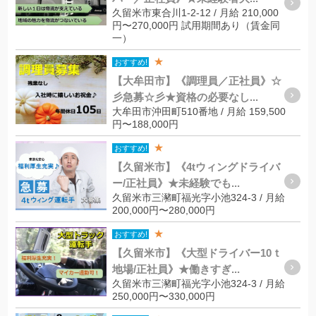
久留米市東合川1-2-12 / 月給 210,000
円〜270,000円 試用期間あり（賃金同
一）
★
おすすめ!
【大牟田市】《調理員／正社員》☆
彡急募☆彡★資格の必要なし...
大牟田市沖田町510番地 / 月給 159,500
円〜188,000円
★
おすすめ!
【久留米市】《4tウィングドライバ
ー/正社員》★未経験でも...
久留米市三瀦町福光字小池324-3 / 月給
200,000円〜280,000円
★
おすすめ!
【久留米市】《大型ドライバー10ｔ
地場/正社員》★働きすぎ...
久留米市三瀦町福光字小池324-3 / 月給
250,000円〜330,000円