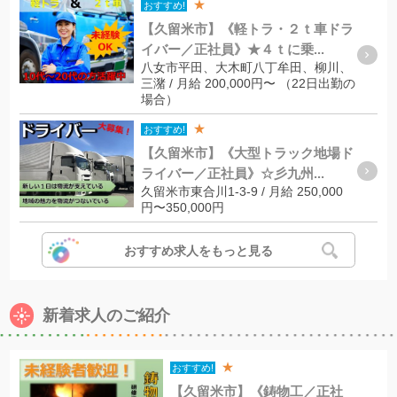
★
おすすめ!
【久留米市】《軽トラ・２ｔ車ドラ
イバー／正社員》★４ｔに乗...
八女市平田、大木町八丁牟田、柳川、
三潴 / 月給 200,000円〜 （22日出勤の
場合）
★
おすすめ!
【久留米市】《大型トラック地場ド
ライバー／正社員》☆彡九州...
久留米市東合川1-3-9 / 月給 250,000
円〜350,000円
おすすめ求人をもっと見る
新着求人のご紹介
★
おすすめ!
【久留米市】《鋳物工／正社