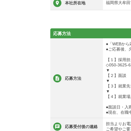
福岡県大牟田
本社所在地
応募方法
●「WEBか
●ご応募後、
【１】採用担
◇050-3625-6
▼
【２】面談
応募方法
▼
【３】就業先
▼
【４】就業場
●面談日・入
●現在、在職
担当よりお電
応募受付後の連絡
ご希望やご要