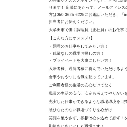
の特徴やオススメポイントなど、さらに詳
ります！ 応募にあたって、メールアドレス
方は050-3625-6225にお電話いただき、「
担当者にお伝えください。
大牟田市で働く調理員（正社員）のお仕事
【こんな方にオススメ♪】
・調理のお仕事をしてみたい方！
・残業なしの職場お探しの方！
・プライベートを大事にしたい方！
入居者様、通所者様に喜んでいただけるよ
食事やおやつにも気を配っています。
ご利用者様の生活の安心だけでなく
職員の生活の安心、安定も考えてやりがい
充実した仕事ができるような職場環境を目
陰ひなたのない職場づくりを心がけ
笑顔を絶やさず、挨拶は心を込めて必ず！
和気あいあいとした職場です！