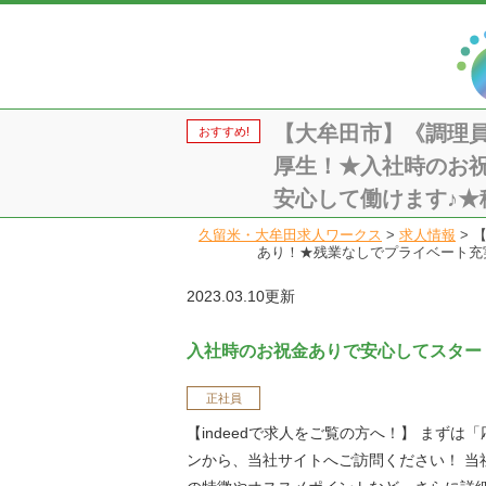
【大牟田市】《調理員
おすすめ!
厚生！★入社時のお
安心して働けます♪★積
久留米・大牟田求人ワークス
>
求人情報
>
あり！★残業なしでプライベート充実
2023.03.10更新
入社時のお祝金ありで安心してスター
正社員
【indeedで求人をご覧の方へ！】 まずは
ンから、当社サイトへご訪問ください！ 当