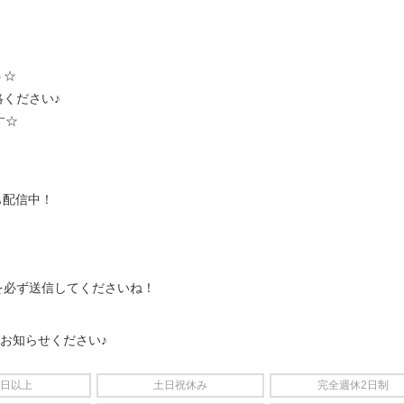
う☆
ください♪
す☆
も配信中！
を必ず送信してくださいね！
をお知らせください♪
4日以上
土日祝休み
完全週休2日制