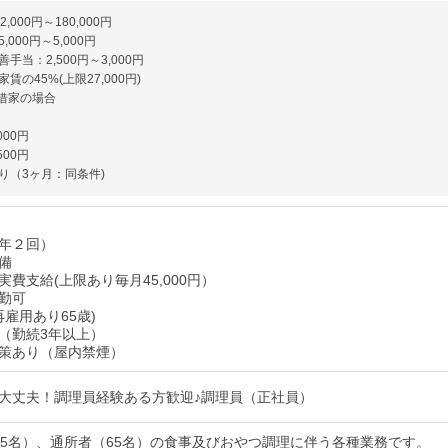
,000円～180,000円
000円～5,000円
手当：2,500円～3,000円
賃の45%(上限27,000円)
借家の場合
000円
500円
り（3ヶ月：同条件)
年２回）
備
費支給(上限あり毎月45,000円）
勤可
再雇用あり65歳)
（勤続3年以上）
策あり（屋内禁煙）
大丈夫！調理員経験ある方歓迎♪調理員（正社員）
15名）、通所者（65名）の食事及びおやつ調理に伴う各種業務です。