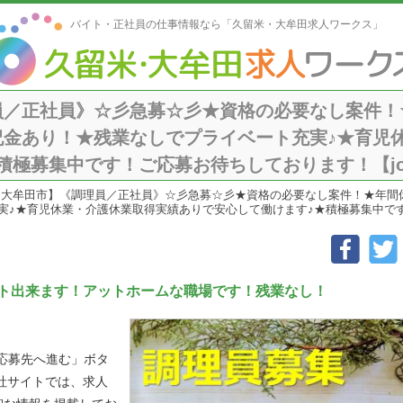
バイト・正社員の仕事情報なら「久留米・大牟田求人ワークス」
／正社員》☆彡急募☆彡★資格の必要なし案件！★
祝金あり！★残業なしでプライベート充実♪★育児
極募集中です！ご応募お待ちしております！【job-
【大牟田市】《調理員／正社員》☆彡急募☆彡★資格の必要なし案件！★年間休
♪★育児休業・介護休業取得実績ありで安心して働けます♪★積極募集中です！ご
ト出来ます！アットホームな職場です！残業なし！
「応募先へ進む」ボタ
社サイトでは、求人