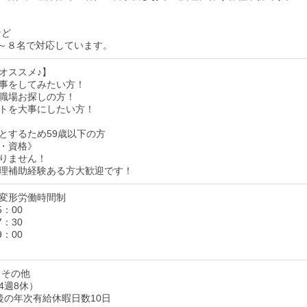
など
～８名で対応しています。
オススメ♪】
事をしてみたい方！
職場お探しの方！
トを大事にしたい方！
とするため59歳以下の方
・資格》
りません！
理補助経験ある方大歓迎です！
変形労働時間制
5：00
7：30
9：00
 その他
4週8休）
後の年次有給休暇日数10日