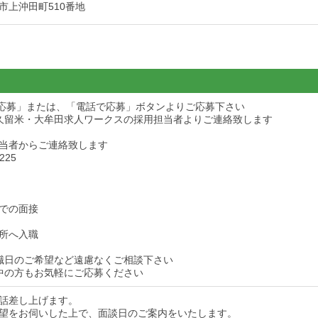
市上沖田町510番地
ら応募」または、「電話で応募」ボタンよりご応募下さい
久留米・大牟田求人ワークスの採用担当者よりご連絡致します
当者からご連絡致します
225
での面接
所へ入職
職日のご希望など遠慮なくご相談下さい
中の方もお気軽にご応募ください
話差し上げます。
望をお伺いした上で、面談日のご案内をいたします。