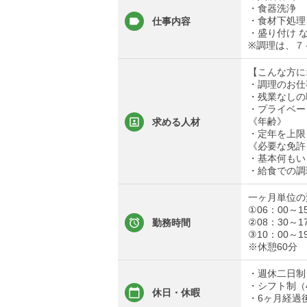
・食器洗浄
・食材下処理
仕事内容
・盛り付け 
※調理は、７
【こんな方に
・調理のお仕
・残業なしの
・プライベー
《年齢》
求める人材
・定年を上限
《必要な免許
・基本何もい
・給食での調
一ヶ月単位の
①06：00～1
②08：30～1
勤務時間
③10：00～1
※休憩60分
・週休二日制
・シフト制（
休日・休暇
・6ヶ月経過