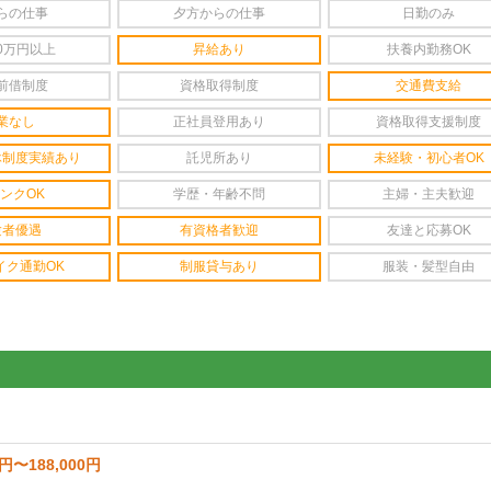
らの仕事
夕方からの仕事
日勤のみ
0万円以上
昇給あり
扶養内勤務OK
前借制度
資格取得制度
交通費支給
業なし
正社員登用あり
資格取得支援制度
休制度実績あり
託児所あり
未経験・初心者OK
ンクOK
学歴・年齢不問
主婦・主夫歓迎
験者優遇
有資格者歓迎
友達と応募OK
イク通勤OK
制服貸与あり
服装・髪型自由
0円〜188,000円