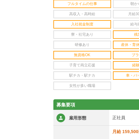
フルタイムの仕事
朝か
高収入・高時給
月給3
入社祝金制度
給与
寮・社宅あり
残
研修あり
産休・育
無資格OK
ブラ
子育て両立応援
経
駅チカ・駅ナカ
車・バ
女性が多い職場
募集要項
正社員
雇用形態
月給 159,50