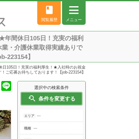
book
閲覧履歴
メニュー
年間休日105日！充実の福利
休業・介護休業取得実績ありで
223154】
日105日！充実の福利厚生！★入社時のお祝金
応募お待ちしております！【job-223154】
選択中の検索条件

条件を変更する
---
エリア
---
職種