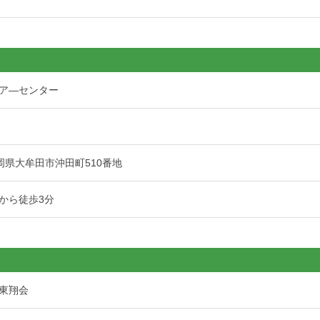
ア―センター
 福岡県大牟田市沖田町510番地
から徒歩3分
東翔会