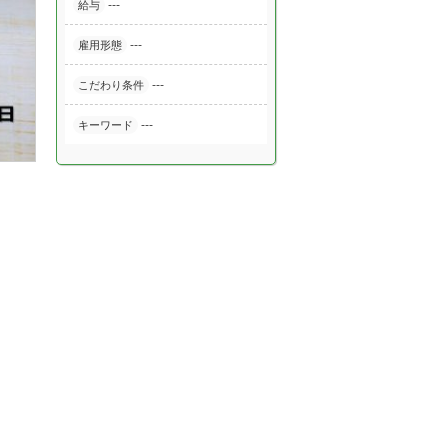
---
給与
---
雇用形態
---
こだわり条件
---
キーワード