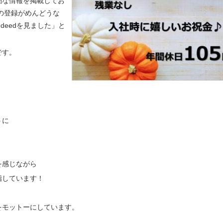
細な情報を掲載してお
の登録がめんどうな
indeedを見ました」と
です。
うに
を感じながら
指しています！
をモットーにしています。