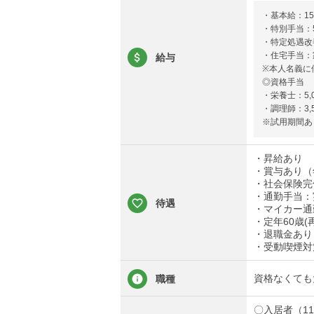
・基本給：152
・特別手当：5,
・特定処遇改善
・住宅手当：家
給与
※本人名義に
◎資格手当
・栄養士：5,
・調理師：3,
※試用期間あ
・昇給あり
・賞与あり（
・社会保険完
・通勤手当：実
待遇
・マイカー通
・定年60歳(
・退職金あり
・受動喫煙対
資格なくても
職種
〇入居者（1