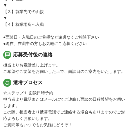
▼
【３】就業先での面接
▼
【４】就業場所へ入職
●面談日・入職日のご希望など遠慮なくご相談下さい
●現在、在職中の方もお気軽にご応募ください
chat
応募受付後の連絡
担当よりお電話差し上げます。
ご希望やご要望をお伺いした上で、面談日のご案内をいたします。
replay
選考プロセス
☆ステップ１ 面談日時予約
担当者より電話またはメールにてご連絡し面談の日程希望をお伺い
します。
この際、担当者より携帯電話でご連絡する場合もありますのでご対
応よろしくお願いします。
ご質問等もいつでもお気軽にどうぞ！