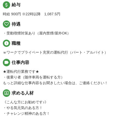
attach_money
給与
時給 900円
※22時以降 1,087.5円
favorite_border
待遇
・受動喫煙対策あり（屋内禁煙/屋外OK）
info
職種
ｗワークでプライベート充実の運転代行（パート・アルバイト）
label
仕事内容
★運転代行業務です★
・後乗り者（随伴車両を運転する方）
もっと詳細な仕事内容をお聞きしたい場合は、ご連絡ください！
portrait
求める人材
《こんな方にお勧めです♪》
・やる気元気のある方！
・チャレンジ精神のある方！