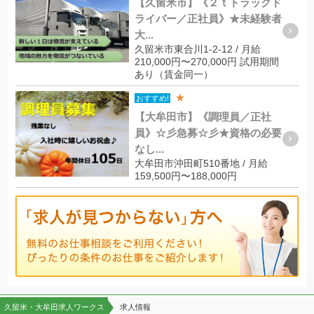
【久留米市】《２ｔトラックド
ライバー／正社員》★未経験者
大...
久留米市東合川1-2-12 / 月給
210,000円〜270,000円 試用期間
あり（賃金同一）
★
おすすめ!
【大牟田市】《調理員／正社
員》☆彡急募☆彡★資格の必要
なし...
大牟田市沖田町510番地 / 月給
159,500円〜188,000円
久留米・大牟田求人ワークス
求人情報