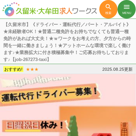

menu
検索
MENU
【久留米市】《ドライバー・運転代行／パート・アルバイト》
★未経験者OK！★普通二種免許をお持ちでなくても普通一種
免許があれば大丈夫！★ｗワークをお考えの方、夕方からの時
間を一緒に働きましょう！★アットホームな環境で楽しく働け
ます♪★業務拡大に付き積極募集中！ご応募お待ちしておりま
す♪【job-267273-taxi】
おすすめ!
★★★
2025.08.25更新