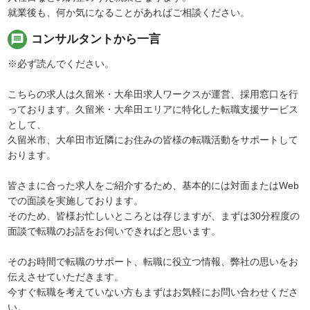
就業後も、何か気になることがあればご相談ください。
message
コンサルタントから一言
※必ず読んでください。
こちらの求人は久留米・大牟田求人ワークスが運営、採用窓口を行
っております。久留米・大牟田エリアに特化した転職支援サービス
として、
久留米市、大牟田市近隣にお住みの皆様の転職活動をサポートして
おります。
皆さまに合った求人をご紹介するため、基本的には対面またはWeb
での面談を実施しております。
そのため、皆様お忙しいところとは存じますが、まずは30分程度の
面談で転職のお話をお伺いできればと思います。
そのお時間で転職のサポート、転職に役立つ情報、弊社の思いをお
伝えさせていただきます。
今すぐ転職を考えていない方もまずはお気軽にお問い合わせくださ
い。