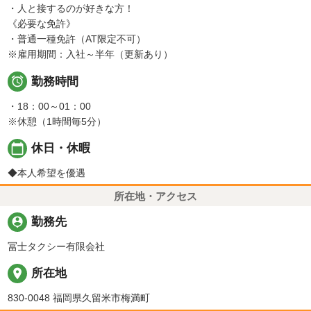
・人と接するのが好きな方！
《必要な免許》
・普通一種免許（AT限定不可）
※雇用期間：入社～半年（更新あり）

勤務時間
・18：00～01：00
※休憩（1時間毎5分）
calendar_today
休日・休暇
◆本人希望を優遇
所在地・アクセス
person_pin
勤務先
冨士タクシー有限会社
place
所在地
830-0048 福岡県久留米市梅満町