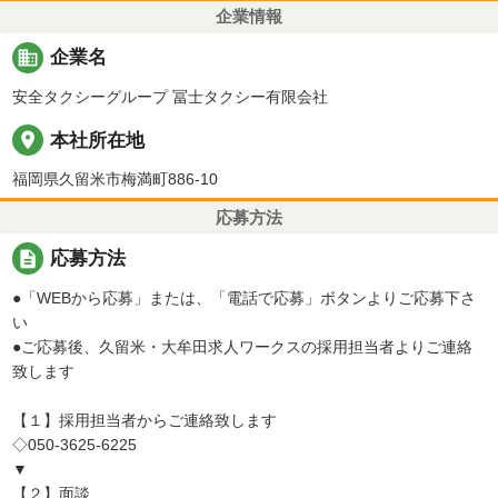
企業情報
business
企業名
安全タクシーグループ 冨士タクシー有限会社
place
本社所在地
福岡県久留米市梅満町886-10
応募方法
description
応募方法
●「WEBから応募」または、「電話で応募」ボタンよりご応募下さ
い
●ご応募後、久留米・大牟田求人ワークスの採用担当者よりご連絡
致します
【１】採用担当者からご連絡致します
◇050-3625-6225
▼
【２】面談