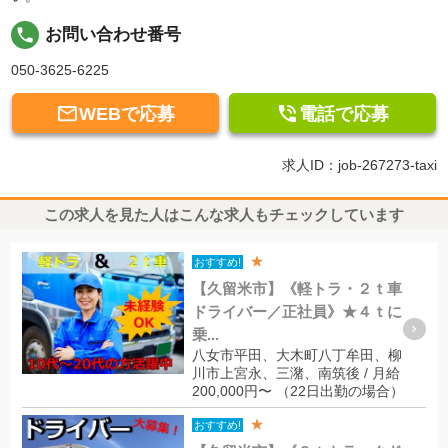
local_phone
お問い合わせ番号
050-3625-6225


WEBで応募
電話で応募
求人ID：job-267273-taxi
この求人を見た人はこんな求人もチェックしています
★
おすすめ!
【久留米市】《軽トラ・２ｔ車
ドライバー／正社員》★４ｔに
乗...
八女市平田、大木町八丁牟田、柳
川市上宮永、三潴、南筑後 / 月給
200,000円〜 （22日出勤の場合）
★
おすすめ!