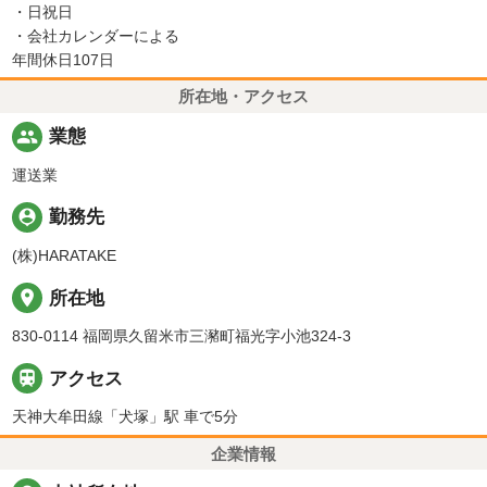
・日祝日
・会社カレンダーによる
年間休日107日
所在地・アクセス
people
業態
運送業
person_pin
勤務先
(株)HARATAKE
place
所在地
830-0114 福岡県久留米市三瀦町福光字小池324-3

アクセス
天神大牟田線「犬塚」駅 車で5分
企業情報