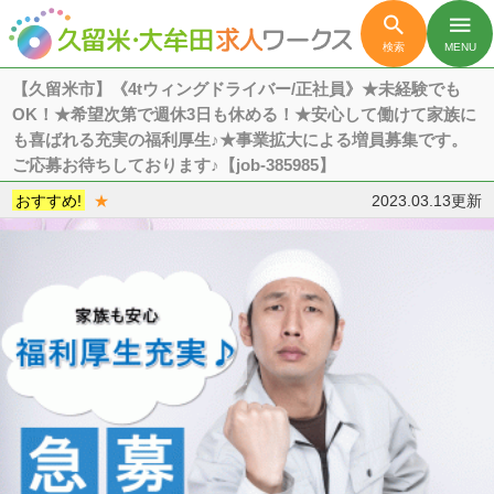

menu
検索
MENU
【久留米市】《4tウィングドライバー/正社員》★未経験でも
OK！★希望次第で週休3日も休める！★安心して働けて家族に
も喜ばれる充実の福利厚生♪★事業拡大による増員募集です。
ご応募お待ちしております♪【job-385985】
おすすめ!
★
2023.03.13更新