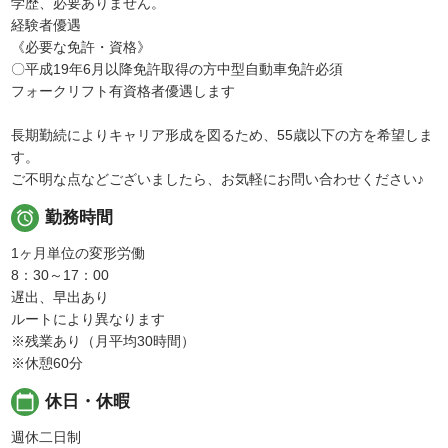
学歴、必要ありません。
経験者優遇
《必要な免許・資格》
〇平成19年6月以降免許取得の方中型自動車免許必須
フォークリフト有資格者優遇します
長期勤続によりキャリア形成を図るため、55歳以下の方を希望しま
す。
ご不明な点などございましたら、お気軽にお問い合わせください♪

勤務時間
1ヶ月単位の変形労働
8：30～17：00
遅出、早出あり
ルートにより異なります
※残業あり（月平均30時間）
※休憩60分
calendar_today
休日・休暇
週休二日制