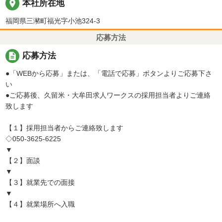
place
本社所在地
福岡県三瀦町福光字小池324-3
応募方法
description
応募方法
●「WEBから応募」または、「電話で応募」ボタンよりご応募下さ
い
●ご応募後、久留米・大牟田求人ワークスの採用担当者よりご連絡
致します
【１】採用担当者からご連絡致します
◇050-3625-6225
▼
【２】面談
▼
【３】就業先での面接
▼
【４】就業場所へ入職