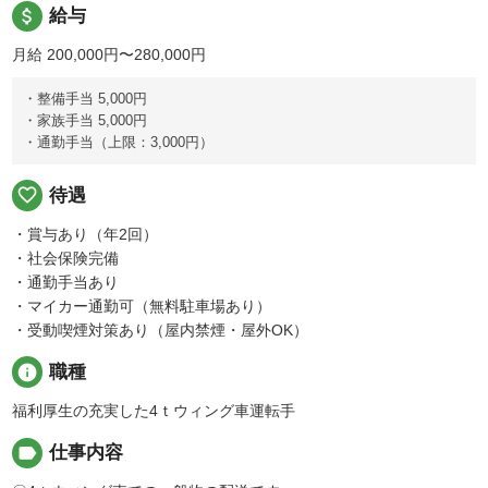
attach_money
給与
月給 200,000円〜280,000円
・整備手当 5,000円
・家族手当 5,000円
・通勤手当（上限：3,000円）
favorite_border
待遇
・賞与あり（年2回）
・社会保険完備
・通勤手当あり
・マイカー通勤可（無料駐車場あり）
・受動喫煙対策あり（屋内禁煙・屋外OK）
info
職種
福利厚生の充実した4ｔウィング車運転手
label
仕事内容