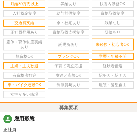
月給30万円以上
昇給あり
扶養内勤務OK
入社祝金制度
給与前借制度
資格取得制度
交通費支給
寮・社宅あり
残業なし
正社員登用あり
資格取得支援制度
研修あり
産休・育休制度実績
託児所あり
未経験・初心者OK
あり
無資格OK
ブランクOK
学歴・年齢不問
主婦・主夫歓迎
子育て両立応援
経験者優遇
有資格者歓迎
友達と応募OK
駅チカ・駅ナカ
車・バイク通勤OK
制服貸与あり
服装・髪型自由
女性が多い職場
募集要項
person
雇用形態
正社員