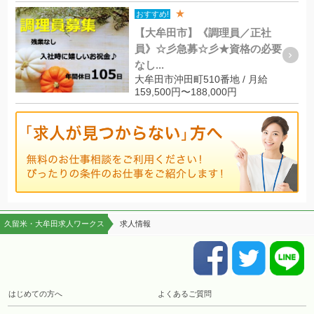
★
おすすめ!
【大牟田市】《調理員／正社
員》☆彡急募☆彡★資格の必要
なし...
大牟田市沖田町510番地 / 月給
159,500円〜188,000円
久留米・大牟田求人ワークス
求人情報
はじめての方へ
よくあるご質問