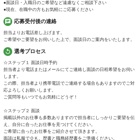
●面談日・入職日のご希望など遠慮なくご相談下さい
●現在、在職中の方もお気軽にご応募ください
chat
応募受付後の連絡
担当よりお電話差し上げます。
ご希望やご要望をお伺いした上で、面談日のご案内をいたします。
replay
選考プロセス
☆ステップ１ 面談日時予約
担当者より電話またはメールにてご連絡し面談の日程希望をお伺い
します。
この際、担当者より携帯電話でご連絡する場合もありますのでご対
応よろしくお願いします。
ご質問等もいつでもお気軽にどうぞ！
☆ステップ２ 面談
掲載以外のお仕事も多数ありますので担当者にしっかりご要望を伝
え、自分に合ったお仕事を見つけてください。
ご希望に合ったお仕事をご紹介させて頂きます。
面談は私服でＯＫ。歴書と職務経歴書をご準備ください。