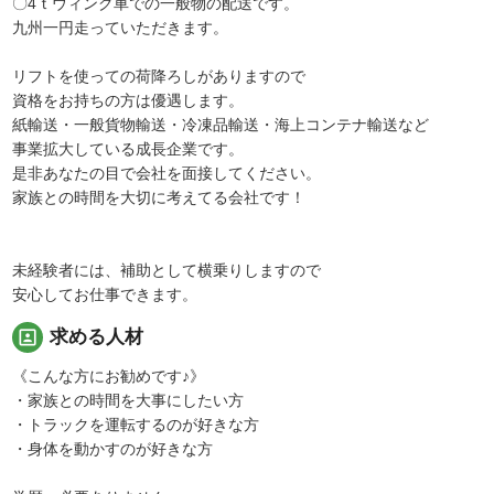
〇4ｔウィング車での一般物の配送です。
九州一円走っていただきます。
リフトを使っての荷降ろしがありますので
資格をお持ちの方は優遇します。
紙輸送・一般貨物輸送・冷凍品輸送・海上コンテナ輸送など
事業拡大している成長企業です。
是非あなたの目で会社を面接してください。
家族との時間を大切に考えてる会社です！
未経験者には、補助として横乗りしますので
安心してお仕事できます。
portrait
求める人材
《こんな方にお勧めです♪》
・家族との時間を大事にしたい方
・トラックを運転するのが好きな方
・身体を動かすのが好きな方