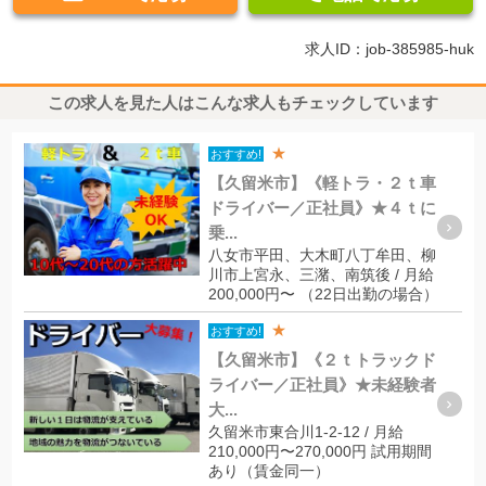
求人ID：job-385985-huk
この求人を見た人はこんな求人もチェックしています
★
おすすめ!
【久留米市】《軽トラ・２ｔ車
ドライバー／正社員》★４ｔに
乗...
八女市平田、大木町八丁牟田、柳
川市上宮永、三潴、南筑後 / 月給
200,000円〜 （22日出勤の場合）
★
おすすめ!
【久留米市】《２ｔトラックド
ライバー／正社員》★未経験者
大...
久留米市東合川1-2-12 / 月給
210,000円〜270,000円 試用期間
あり（賃金同一）