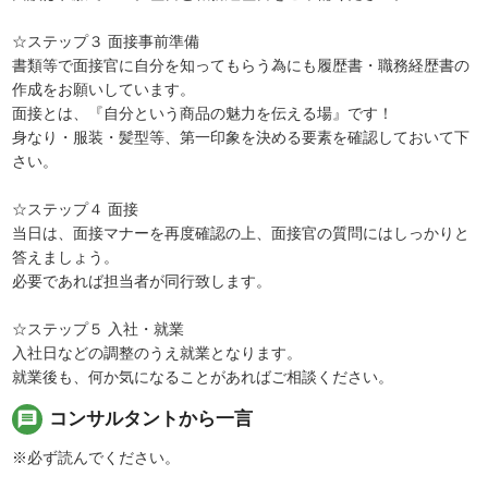
☆ステップ３ 面接事前準備
書類等で面接官に自分を知ってもらう為にも履歴書・職務経歴書の
作成をお願いしています。
面接とは、『自分という商品の魅力を伝える場』です！
身なり・服装・髪型等、第一印象を決める要素を確認しておいて下
さい。
☆ステップ４ 面接
当日は、面接マナーを再度確認の上、面接官の質問にはしっかりと
答えましょう。
必要であれば担当者が同行致します。
☆ステップ５ 入社・就業
入社日などの調整のうえ就業となります。
就業後も、何か気になることがあればご相談ください。
message
コンサルタントから一言
※必ず読んでください。