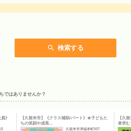

検索する
ちではありませんか？
社員》
【久留米市】《クラス補助/パート》★子どもた
【久留
ちの笑顔や成長...
者求む！
15
久留米市津福本町507