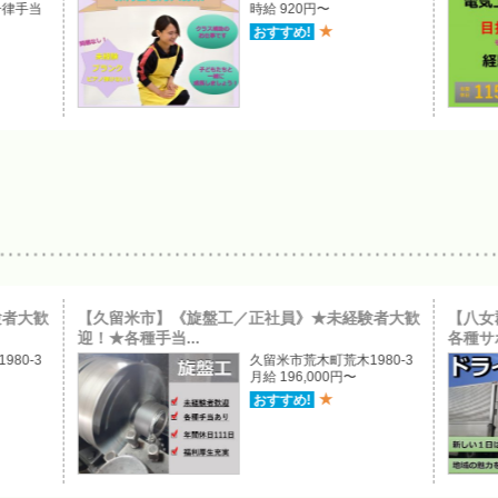
 一律手当
時給 920円〜
★
おすすめ!
験者大歓
【久留米市】《旋盤工／正社員》★未経験者大歓
【八女
迎！★各種手当...
各種サポ
80-3
久留米市荒木町荒木1980-3
月給 196,000円〜
★
おすすめ!