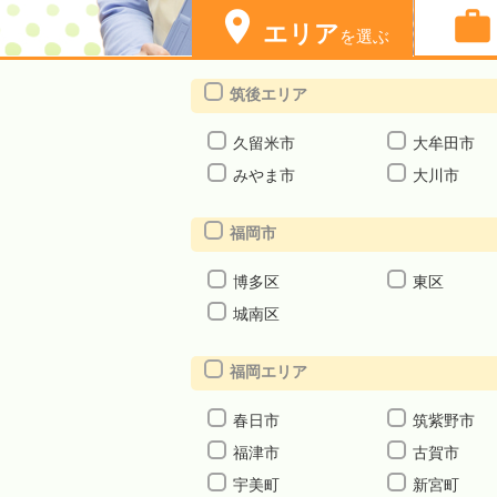


エリア
を選ぶ
筑後エリア
久留米市
大牟田市
みやま市
大川市
福岡市
博多区
東区
城南区
福岡エリア
春日市
筑紫野市
福津市
古賀市
宇美町
新宮町