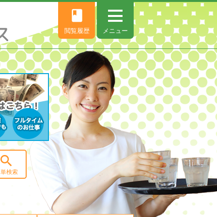
book
閲覧履歴
メニュー

簡単検索