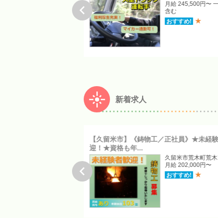
月給 210,000円〜270,000円
月給 245,500円〜

試用期間あり（賃金同一）
含む
★
★
おすすめ!
おすすめ!
新着求人
ｔ車ドライバー／正社員》
【久留米市】《鋳物工／正社員》★未経
迎！★資格も年...
八女郡広川町大字日吉868-1
久留米市荒木町荒木19
月給 256,000円〜270,000円
月給 202,000円〜

残業代含む
★
おすすめ!
★
おすすめ!