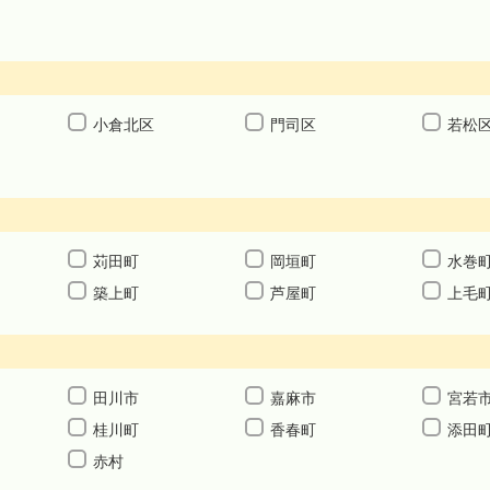
小倉北区
門司区
若松
苅田町
岡垣町
水巻
築上町
芦屋町
上毛
田川市
嘉麻市
宮若
桂川町
香春町
添田
赤村