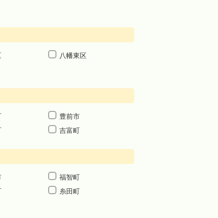
区
八幡東区
町
豊前市
町
吉富町
市
福智町
町
糸田町