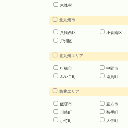
東峰村
北九州市
八幡西区
小倉南区
戸畑区
北九州エリア
行橋市
中間市
みやこ町
遠賀町
筑豊エリア
飯塚市
直方市
川崎町
鞍手町
小竹町
大任町