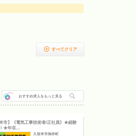

すべてクリア
おすすめ求人をもっと見る
米市】《電気工事技術者/正社員》★経験
【筑後市】《歯科衛生士
★年収...
の資格を活かし...
久留米市御井町