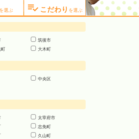

こだわり
を選ぶ
を選ぶ
市
筑後市
洗町
大木町
中央区
市
太宰府市
町
志免町
町
久山町