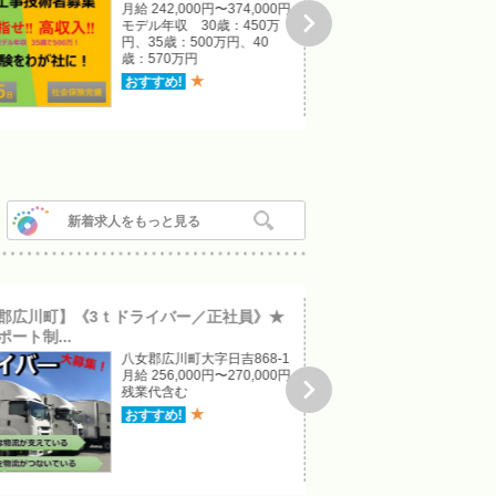
月給 242,000円〜374,000円

モデル年収 30歳：450万
円、35歳：500万円、40
歳：570万円
★
おすすめ!
新着求人をもっと見る
郡広川町】《3ｔドライバー／正社員》★
【山口県下関市】《空調
ート制...
験者も歓迎！★...
八女郡広川町大字日吉868-1
月給 256,000円〜270,000円

残業代含む
★
おすすめ!