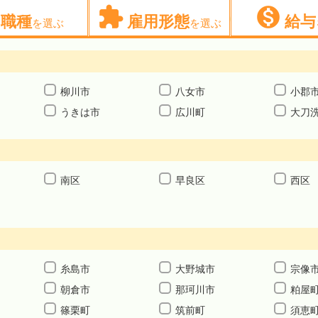


職種
雇用形態
給与
を選ぶ
を選ぶ
柳川市
八女市
小郡
うきは市
広川町
大刀
南区
早良区
西区
糸島市
大野城市
宗像
朝倉市
那珂川市
粕屋
篠栗町
筑前町
須恵