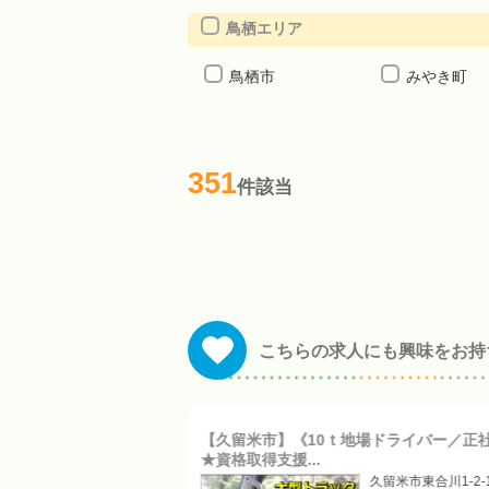
鳥栖エリア
鳥栖市
みやき町
351
件該当
こちらの求人にも興味をお持
ラックドライバー／正社
【久留米市】《10ｔ地場ドライバー／正
★資格取得支援...
久留米市東合川1-2-12
久留米市東合川1-2-