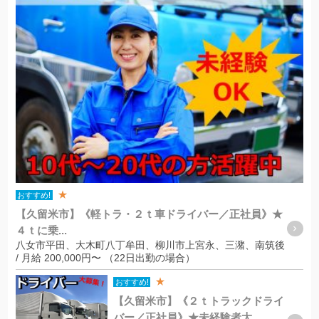
★
おすすめ!
【久留米市】《軽トラ・２ｔ車ドライバー／正社員》★
４ｔに乗...
八女市平田、大木町八丁牟田、柳川市上宮永、三潴、南筑後
/ 月給 200,000円〜 （22日出勤の場合）
★
おすすめ!
【久留米市】《２ｔトラックドライ
バー／正社員》★未経験者大...