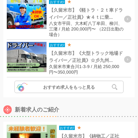
★
おすすめ!
【久留米市】《軽トラ・２ｔ車ドラ
イバー／正社員》★４ｔに乗...
八女市平田、大木町八丁牟田、柳川、
三潴 / 月給 200,000円〜 （22日出勤の
場合）
★
おすすめ!
【久留米市】《大型トラック地場ド
ライバー／正社員》☆彡九州...
久留米市東合川1-3-9 / 月給 250,000
円〜350,000円
おすすめ求人をもっと見る
新着求人のご紹介
★
おすすめ!
【久留米市】《鋳物工／正社