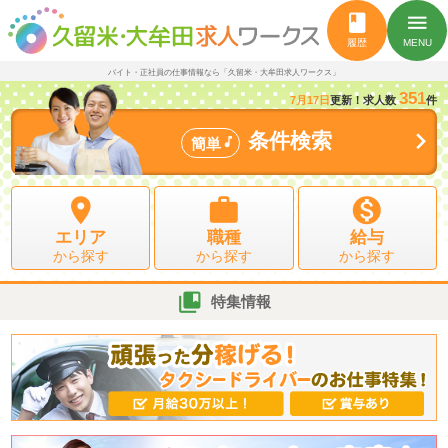
book
menu
履歴
MENU
バイト・正社員の仕事情報なら「久留米・大牟田求人ワークス」
351
7月17日
更新！求人数
件

条件検索

簡単



エリア
職種
給与
から探す
から探す
から探す

特集情報