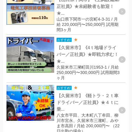
正社員》★未経験者も歓迎！
★...
山口県下関市一の宮町4-3-31 / 月
給 220,000円〜250,000円 試用期
間3ヶ月
★
おすすめ!
【久留米市】《4ｔ地場ドライ
バー／正社員》★即戦力求む！
★...
久留米市三瀦町田川1953-1 / 月給
250,000円〜300,000円 試用期間3
ヶ月
★
おすすめ!
【久留米市】《軽トラ・２ｔ車
ドライバー／正社員》★４ｔに
乗...
八女市平田、大木町八丁牟田、柳
川市宮永、久留米市三潴町、みや
ま市高田 / 月給 200,000円〜 （22
日出勤の場合）