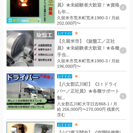
員》★未経験者大歓迎！★資格
も年...
久留米市荒木町荒木1980-3 / 月給
202,000円〜
★
おすすめ!
【久留米市】《旋盤工／正社
員》★未経験者大歓迎！★各種
手当...
久留米市荒木町荒木1980-3 / 月給
196,000円〜
★
おすすめ!
【八女郡広川町】《3ｔドライ
バー／正社員》★各種サポート
制...
八女郡広川町大字日吉868-1 / 月
給 256,000円〜270,000円 残業代
含む
★
おすすめ!
【山口県下関市】《空調設備業/