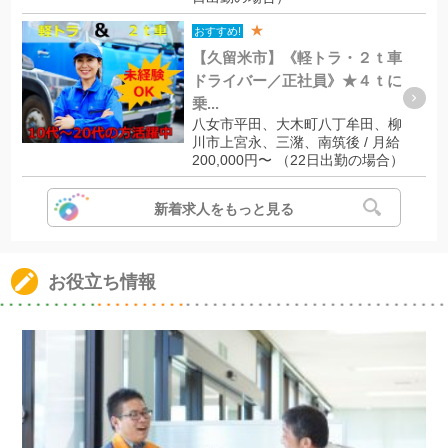
★
おすすめ!
【久留米市】《軽トラ・２ｔ車
ドライバー／正社員》★４ｔに
乗...
八女市平田、大木町八丁牟田、柳
川市上宮永、三潴、南筑後 / 月給
200,000円〜 （22日出勤の場合）
新着求人をもっと見る
お役立ち情報