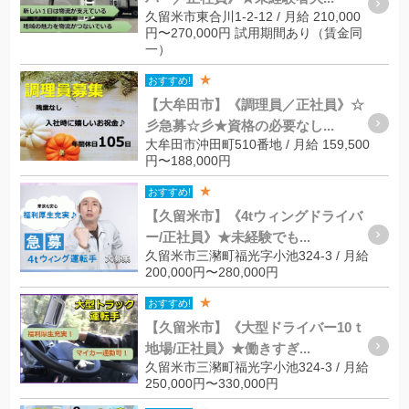
久留米市東合川1-2-12 / 月給 210,000
円〜270,000円 試用期間あり（賃金同
一）
★
おすすめ!
【大牟田市】《調理員／正社員》☆
彡急募☆彡★資格の必要なし...
大牟田市沖田町510番地 / 月給 159,500
円〜188,000円
★
おすすめ!
【久留米市】《4tウィングドライバ
ー/正社員》★未経験でも...
久留米市三瀦町福光字小池324-3 / 月給
200,000円〜280,000円
★
おすすめ!
【久留米市】《大型ドライバー10ｔ
地場/正社員》★働きすぎ...
久留米市三瀦町福光字小池324-3 / 月給
250,000円〜330,000円