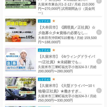
久留米市東合川1-2-12 / 月給 210,000
円〜270,000円 試用期間あり（賃金同
一）
★
おすすめ!
【大牟田市】《調理員／正社員》☆
彡急募☆彡★資格の必要なし...
大牟田市沖田町510番地 / 月給 159,500
円〜188,000円
★
おすすめ!
【久留米市】《4tウィングドライバ
ー/正社員》★未経験でも...
久留米市三瀦町福光字小池324-3 / 月給
200,000円〜280,000円
★
おすすめ!
【久留米市】《大型ドライバー10ｔ
地場/正社員》★働きすぎ...
久留米市三瀦町福光字小池324-3 / 月給
250,000円〜330,000円