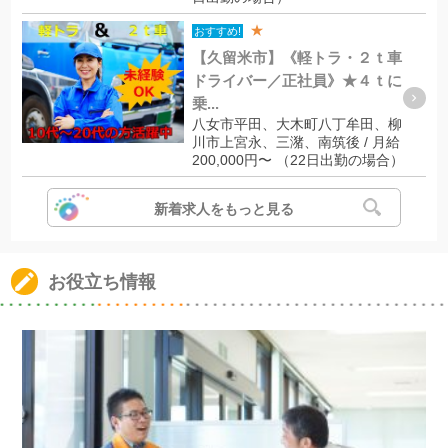
★
おすすめ!
【久留米市】《軽トラ・２ｔ車
ドライバー／正社員》★４ｔに
乗...
八女市平田、大木町八丁牟田、柳
川市上宮永、三潴、南筑後 / 月給
200,000円〜 （22日出勤の場合）
新着求人をもっと見る
お役立ち情報