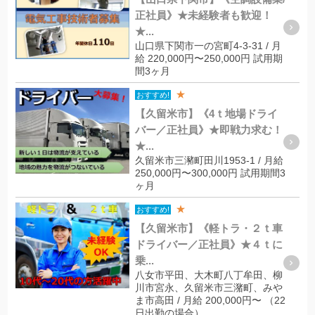
正社員》★未経験者も歓迎！
★...
山口県下関市一の宮町4-3-31 / 月
給 220,000円〜250,000円 試用期
間3ヶ月
★
おすすめ!
【久留米市】《4ｔ地場ドライ
バー／正社員》★即戦力求む！
★...
久留米市三瀦町田川1953-1 / 月給
250,000円〜300,000円 試用期間3
ヶ月
★
おすすめ!
【久留米市】《軽トラ・２ｔ車
ドライバー／正社員》★４ｔに
乗...
八女市平田、大木町八丁牟田、柳
川市宮永、久留米市三潴町、みや
ま市高田 / 月給 200,000円〜 （22
日出勤の場合）