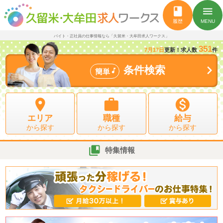
book
menu
履歴
MENU
バイト・正社員の仕事情報なら「久留米・大牟田求人ワークス」
351
7月17日
更新！求人数
件

条件検索

簡単



エリア
職種
給与
から探す
から探す
から探す

特集情報