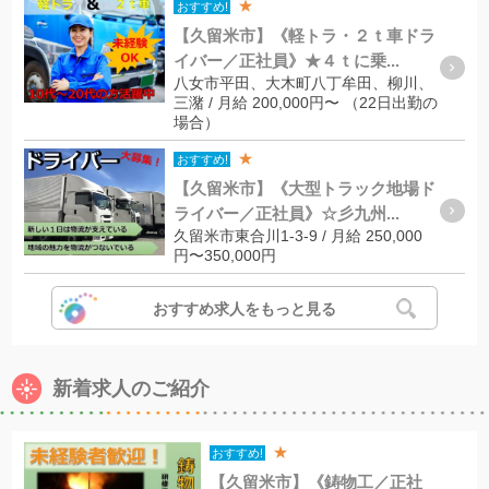
★
おすすめ!
【久留米市】《軽トラ・２ｔ車ドラ
イバー／正社員》★４ｔに乗...
八女市平田、大木町八丁牟田、柳川、
三潴 / 月給 200,000円〜 （22日出勤の
場合）
★
おすすめ!
【久留米市】《大型トラック地場ド
ライバー／正社員》☆彡九州...
久留米市東合川1-3-9 / 月給 250,000
円〜350,000円
おすすめ求人をもっと見る
新着求人のご紹介
★
おすすめ!
【久留米市】《鋳物工／正社