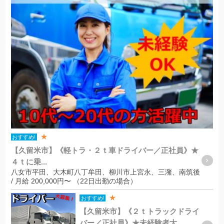
★
おすすめ!
【久留米市】《軽トラ・２ｔ車ドライバー／正社員》★
４ｔに乗...
八女市平田、大木町八丁牟田、柳川市上宮永、三潴、南筑後
/ 月給 200,000円〜 （22日出勤の場合）
★
おすすめ!
【久留米市】《２ｔトラックドライ
バー／正社員》★未経験者大...