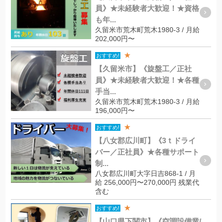
員》★未経験者大歓迎！★資格
も年...
久留米市荒木町荒木1980-3 / 月給
202,000円〜
★
おすすめ!
【久留米市】《旋盤工／正社
員》★未経験者大歓迎！★各種
手当...
久留米市荒木町荒木1980-3 / 月給
196,000円〜
★
おすすめ!
【八女郡広川町】《3ｔドライ
バー／正社員》★各種サポート
制...
八女郡広川町大字日吉868-1 / 月
給 256,000円〜270,000円 残業代
含む
★
おすすめ!
【山口県下関市】《空調設備業/